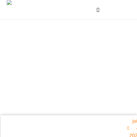
ju
20