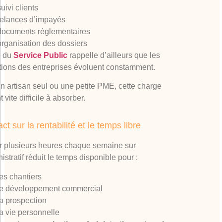
suivi clients
relances d’impayés
documents réglementaires
organisation des dossiers
e du
Service Public
rappelle d’ailleurs que les
tions des entreprises évoluent constamment.
n artisan seul ou une petite PME, cette charge
 vite difficile à absorber.
ct sur la rentabilité et le temps libre
 plusieurs heures chaque semaine sur
nistratif réduit le temps disponible pour :
les chantiers
le développement commercial
la prospection
la vie personnelle