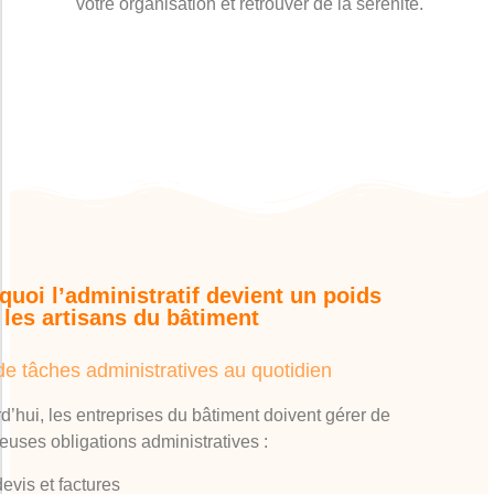
votre organisation et retrouver de la sérénité.
quoi l’administratif devient un poids
 les artisans du bâtiment
de tâches administratives au quotidien
d’hui, les entreprises du bâtiment doivent gérer de
uses obligations administratives :
devis et factures