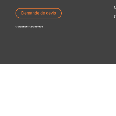
Demande de devis
C
© Agence Parenthese