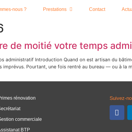
mmes-nous ?
Prestations
Contact
Actua
6
e de moitié votre temps admin
 administratif Introduction Quand on est artisan du bâtime
 les imprévus. Pourtant, une fois rentré au bureau — ou à la 
rimes rénovation
Suivez-no
ecrétariat
estion commerciale
ssistanat BTP