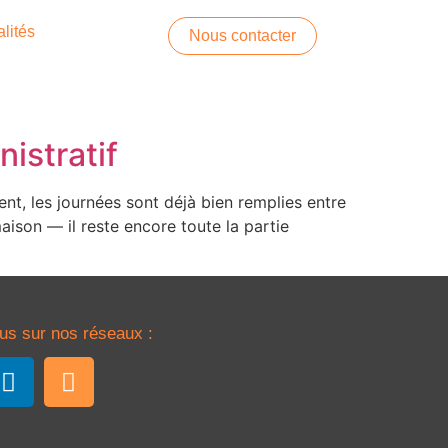
lités
Nous contacter
istratif
nt, les journées sont déjà bien remplies entre
maison — il reste encore toute la partie
us sur nos réseaux :