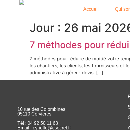
Accueil
Qui so
Jour :
26 mai 202
7 méthodes pour réduir
7 méthodes pour réduire de moitié votre temps
les chantiers, les clients, les fournisseurs et
administrative à gérer : devis, […]
P
S
10 rue des Colombines
05110 Cervières
G
Tél : 04 92 50 11 68
Email : cyrielle@csecret.fr
A